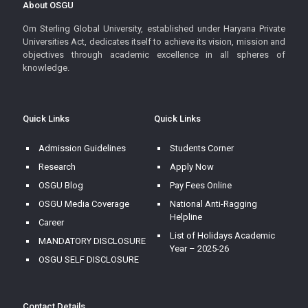
About OSGU
Om Sterling Global University, established under Haryana Private
Universities Act, dedicates itself to achieve its vision, mission and
objectives through academic excellence in all spheres of
knowledge.
Quick Links
Quick Links
Admission Guidelines
Students Corner
Research
Apply Now
OSGU Blog
Pay Fees Online
OSGU Media Coverage
National Anti-Ragging
Helpline
Career
List of Holidays Academic
MANDATORY DISCLOSURE
Year – 2025-26
OSGU SELF DISCLOSURE
Contact Details